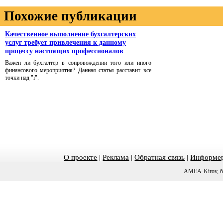
Похожие публикации
Качественное выполнение бухгалтерских
услуг требует привлечения к данному
процессу настоящих профессионалов
Важен ли бухгалтер в сопровождении того или иного
финансового мероприятия? Данная статья расставит все
точки над "i".
О проекте
|
Реклама
|
Обратная связь
|
Информер
AMEA-Kirov, б